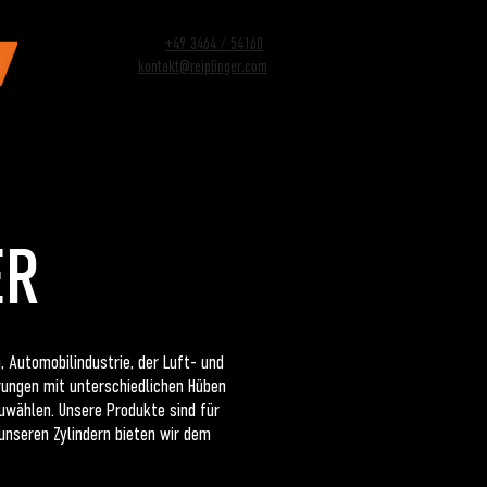
+49 3464 / 54160
kontakt@reiplinger.com
ERVICES
JOBS
KONTAKT
ER
, Automobilindustrie, der Luft- und
hrungen mit unterschiedlichen Hüben
zuwählen. Unsere Produkte sind für
unseren Zylindern bieten wir dem