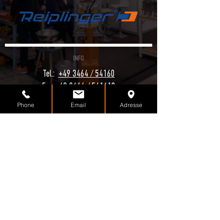
INFO
Tel.:
+49 3464 / 54160
Fax: +49 3464 / 541610
kontakt@reiplinger.com
Phone
Email
Adresse
Im Voigtstedter Feld 2
D-06528 Edersleben
RECHTLICHES
Impressum
Datenschutzerklärung
AGB
© 2022 by
Tautges Marketing