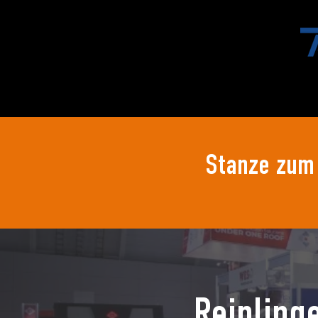
HOME
STANZEN
DRUC
Stanze zum 
Reipling