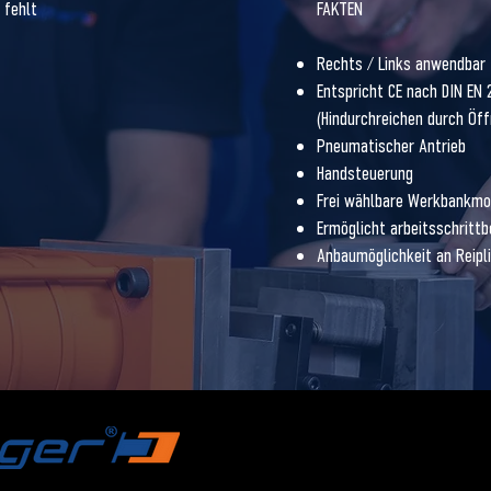
 fehlt
FAKTEN
Rechts / Links anwendbar
Entspricht CE nach DIN EN 
(Hindurchreichen durch Öf
Pneumatischer Antrieb
Handsteuerung
Frei wählbare Werkbankm
Ermöglicht arbeitsschrittb
Anbaumöglichkeit an Reipl