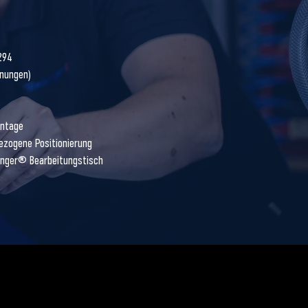
294
fnungen)
ontage
ezogene Positionierung
inger® Bearbeitungstisch