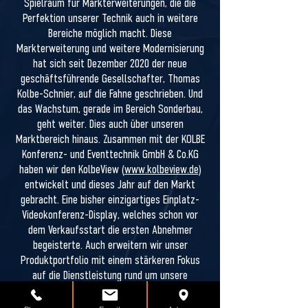
Spielraum für Markterweiterungen, die die
Perfektion unserer Technik auch in weitere
Bereiche möglich macht. Diese
Markterweiterung und weitere Modernisierung
hat sich seit Dezember 2020 der neue
geschäftsführende Gesellschafter, Thomas
Kolbe-Schnier, auf die Fahne geschrieben. Und
das Wachstum, gerade im Bereich Sonderbau,
geht weiter. Dies auch über unseren
Marktbereich hinaus. Zusammen mit der KOLBE
Konferenz- und Eventtechnik GmbH & Co.KG
haben wir den KolbeView (
www.kolbeview.de
)
entwickelt und dieses Jahr auf den Markt
gebracht. Eine bisher einzigartiges Einplatz-
Videokonferenz-Display, welches schon vor
dem Verkaufsstart die ersten Abnehmer
begeisterte. Auch erweitern wir unser
Produktportfolio mit einem stärkeren Fokus
auf die Dienstleistung rund um unsere
Produkte, bis hin zur live-Schalte in die
Produktion, um Wartungs- und Service-